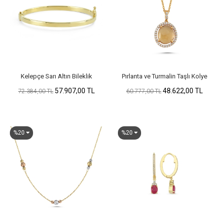
Kelepçe Sarı Altın Bileklik
Pırlanta ve Turmalin Taşlı Kolye
57.907,00 TL
48.622,00 TL
72.384,00 TL
60.777,00 TL
%20
%20