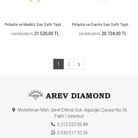
Pırlanta ve Markiz Sarı Safir Taşlı Altın Küpe
Pırlanta ve Damla Sarı Safir Taşlı Altın Küpe
21.520,00 TL
20.724,00 TL
26.900,00 TL
25.905,00 TL
1
2
Mollafenari Mah. Şeref Efendi Sok. Ağaoğlu Çarşısı No:36
Fatih \ İstanbul
0 212 522 05 89
0 530 517 02 26