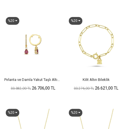
%20
%20
Pırlanta ve Damla Yakut Taşlı Altın Küpe
Kilit Altın Bileklik
26.706,00 TL
26.621,00 TL
33.382,00 TL
33.276,00 TL
%20
%20