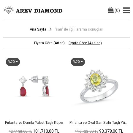
(
0
)
Ana Sayfa
"sarı" ile ilgili arama sonuçları
Fiyata Göre (Artan)
Fiyata Göre (Azalan)
%20
%20
Pırlanta ve Damla Yakut Taşlı Küpe
Pırlanta ve Oval Sarı Safir Taşlı Yüzük
101.710,00 TL
93.378,00 TL
127.138,00 TL
116.722,00 TL