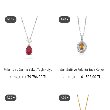
%20
%20
Pırlanta ve Damla Yakut Taşlı Kolye
Sarı Safir ve Pırlanta Taşlı Kolye
79.786,00 TL
61.538,00 TL
99.732,00 TL
76.923,00 TL
%20
%20