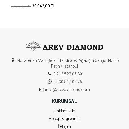
30.042,00 TL
37.553,00 TL
Mollafenari Mah. Şeref Efendi Sok. Ağaoğlu Çarşısı No:36
Fatih \ İstanbul
0 212 522 05 89
0 530 517 02 26
info@arevdiamond.com
KURUMSAL
Hakkımızda
Hesap Bilgilerimiz
İletişim