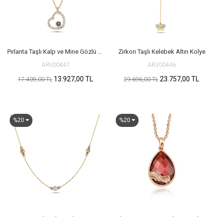
Pırlanta Taşlı Kalp ve Mine Gözlü Kırmızı Altın Kolye
Zirkon Taşlı Kelebek Altın Kolye
ARV00447
ARV00446
13.927,00 TL
23.757,00 TL
17.409,00 TL
29.696,00 TL
%20
%20