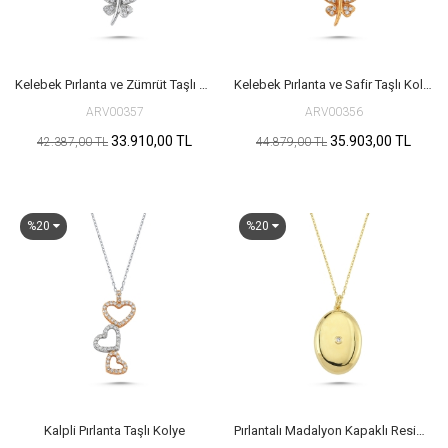
Kelebek Pırlanta ve Zümrüt Taşlı Kolye
Kelebek Pırlanta ve Safir Taşlı Kolye
ARV00357
ARV00356
33.910,00 TL
35.903,00 TL
42.387,00 TL
44.879,00 TL
%20
%20
Kalpli Pırlanta Taşlı Kolye
Pırlantalı Madalyon Kapaklı Resimlik Altın Kolye