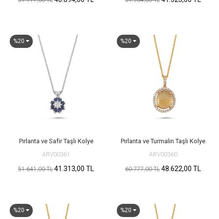
51.117,00 TL
51.904,00 TL
%20
%20
Pırlanta ve Safir Taşlı Kolye
Pırlanta ve Turmalin Taşlı Kolye
ARV00361
ARV00360
41.313,00 TL
48.622,00 TL
51.641,00 TL
60.777,00 TL
%20
%20