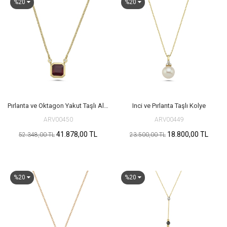
%20
%20
Pırlanta ve Oktagon Yakut Taşlı Altın Kolye
Inci ve Pırlanta Taşlı Kolye
ARV00450
ARV00449
41.878,00 TL
18.800,00 TL
52.348,00 TL
23.500,00 TL
%20
%20