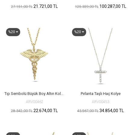
21.721,00 TL
100.287,00 TL
27.151,00 TL
125.359,00 TL
%20
%20
Tıp Sembolü Büyük Boy Altın Kolye
Pırlanta Taşlı Haç Kolye
ARV00462
ARV00453
22.674,00 TL
34.854,00 TL
28.342,00 TL
43.567,00 TL