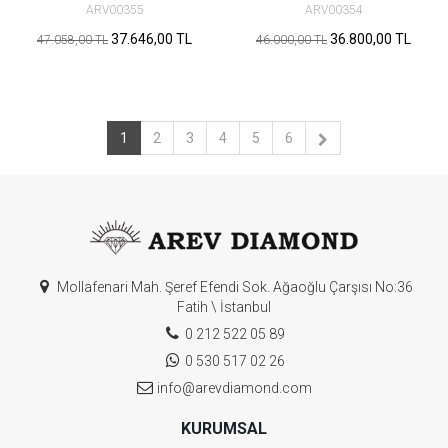
ARV00355
ARV00354
37.646,00 TL
36.800,00 TL
47.058,00 TL
46.000,00 TL
1
2
3
4
5
6
Mollafenari Mah. Şeref Efendi Sok. Ağaoğlu Çarşısı No:36
Fatih \ İstanbul
0 212 522 05 89
0 530 517 02 26
info@arevdiamond.com
KURUMSAL