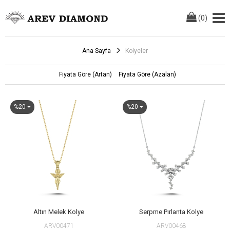
(
0
)
Ana Sayfa
Kolyeler
Fiyata Göre (Artan)
Fiyata Göre (Azalan)
%20
%20
Altın Melek Kolye
Serpme Pırlanta Kolye
ARV00471
ARV00468