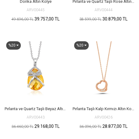
Dorika Altın Kolye
Pırlanta ve Quartz Taşlı Rose Altın Kolye
ARV00445
ARV00444
39.757,00 TL
30.879,00 TL
49.696,00 TL
38.599,00 TL
%20
%20
Pırlanta ve Quartz Taşlı Beyaz Altın Kolye
Pırlanta Taşlı Kalp Kırmızı Altın Kolye
ARV00443
ARV00426
29.168,00 TL
28.877,00 TL
36.460,00 TL
36.096,00 TL