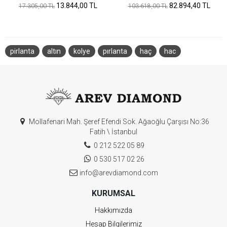
13.844,00 TL
82.894,40 TL
17.305,00 TL
103.618,00 TL
pirlanta
altın
kolye
pırlanta
haç
hac
Mollafenari Mah. Şeref Efendi Sok. Ağaoğlu Çarşısı No:36
Fatih \ İstanbul
0 212 522 05 89
0 530 517 02 26
info@arevdiamond.com
KURUMSAL
Hakkımızda
Hesap Bilgilerimiz