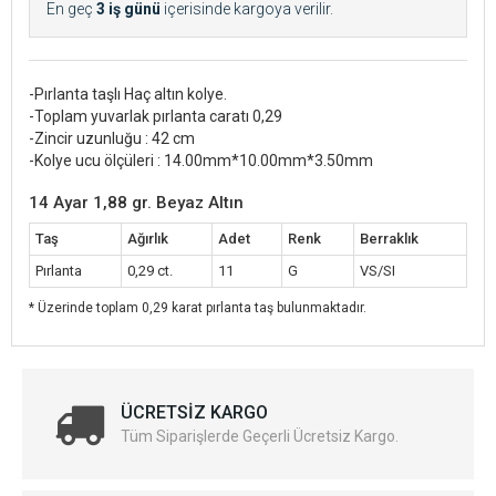
En geç
3 iş günü
içerisinde kargoya verilir.
-Pırlanta taşlı Haç altın kolye.
-Toplam yuvarlak pırlanta caratı 0,29
-Zincir uzunluğu : 42 cm
-Kolye ucu ölçüleri : 14.00mm*10.00mm*3.50mm
14 Ayar 1,88 gr. Beyaz Altın
Taş
Ağırlık
Adet
Renk
Berraklık
Pırlanta
0,29 ct.
11
G
VS/SI
* Üzerinde toplam 0,29 karat pırlanta taş bulunmaktadır.
ÜCRETSIZ KARGO
Tüm Siparişlerde Geçerli Ücretsiz Kargo.