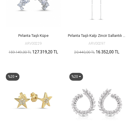
Pırlanta Taşlı Küpe
Pırlanta Taşlı Kalp Zincir Sallantılı Küpe
ARV00229
ARV00297
127.319,20 TL
16.352,00 TL
159.149,00 TL
20.440,00 TL
%20
%20