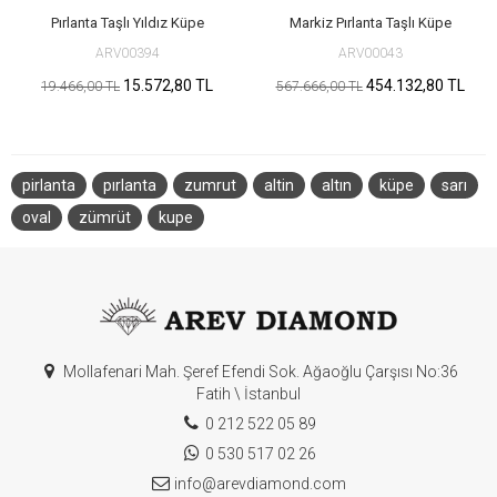
Pırlanta Taşlı Yıldız Küpe
Markiz Pırlanta Taşlı Küpe
ARV00394
ARV00043
15.572,80 TL
454.132,80 TL
19.466,00 TL
567.666,00 TL
pirlanta
pırlanta
zumrut
altin
altın
küpe
sarı
oval
zümrüt
kupe
Mollafenari Mah. Şeref Efendi Sok. Ağaoğlu Çarşısı No:36
Fatih \ İstanbul
0 212 522 05 89
0 530 517 02 26
info@arevdiamond.com