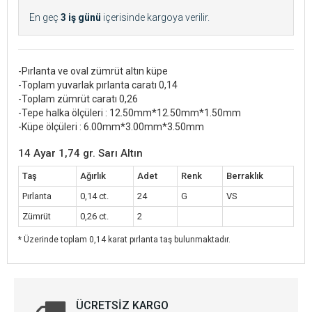
En geç
3 iş günü
içerisinde kargoya verilir.
-Pırlanta ve oval zümrüt altın küpe
-Toplam yuvarlak pırlanta caratı 0,14
-Toplam zümrüt caratı 0,26
-Tepe halka ölçüleri : 12.50mm*12.50mm*1.50mm
-Küpe ölçüleri : 6.00mm*3.00mm*3.50mm
14 Ayar 1,74 gr. Sarı Altın
Taş
Ağırlık
Adet
Renk
Berraklık
Pırlanta
0,14 ct.
24
G
VS
Zümrüt
0,26 ct.
2
* Üzerinde toplam 0,14 karat pırlanta taş bulunmaktadır.
ÜCRETSIZ KARGO