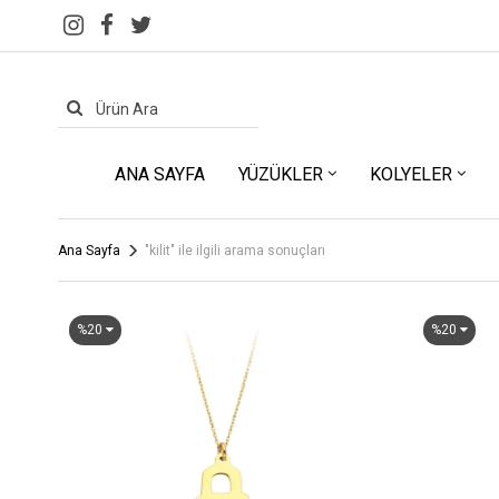
ANA SAYFA
YÜZÜKLER
KOLYELER
Ana Sayfa
"kilit" ile ilgili arama sonuçları
%20
%20