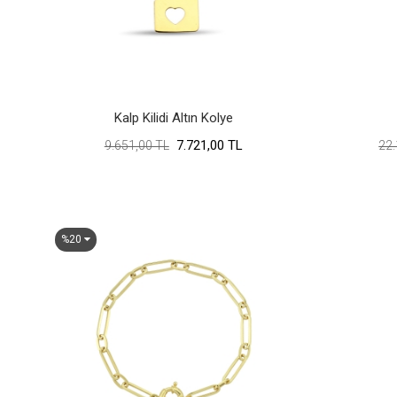
Kalp Kilidi Altın Kolye
7.721,00 TL
9.651,00 TL
22.
%20