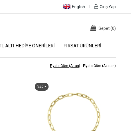
English
Giriş Yap
Sepet
(
0
)
TL ALTI HEDIYE ÖNERILERI
FIRSAT ÜRÜNLERI
Fiyata Göre (Artan)
Fiyata Göre (Azalan)
%20