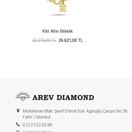
Kilit Altın Bileklik
26.621,00 TL
33.276,00 TL
Mollafenari Mah. Şeref Efendi Sok. Ağaoğlu Çarşısı No:36
Fatih \ İstanbul
0 212 522 05 89