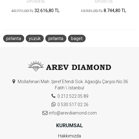
ARV00436
ARV00136
32.616,80 TL
8.744,80 TL
40.771,00 TL
10.931,00 TL
pirlanta
yüzük
pırlanta
baget
Mollafenari Mah. Şeref Efendi Sok. Ağaoğlu Çarşısı No:36
Fatih \ İstanbul
0 212 522 05 89
0 530 517 02 26
info@arevdiamond.com
KURUMSAL
Hakkımızda