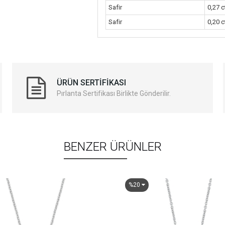
Safir
0,27 c
Safir
0,20 c
ÜRÜN SERTIFIKASI
Pırlanta Sertifikası Birlikte Gönderilir.
BENZER ÜRÜNLER
%20