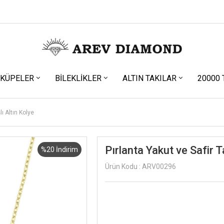
KÜPELER
BILEKLIKLER
ALTIN TAKILAR
20000 
lı Altın Kolye
Pırlanta Yakut ve Safir T
%20 İndirim
Ürün Kodu : ARV00296