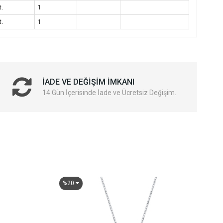
t.
1
t.
1
İADE VE DEĞIŞIM İMKANI
14 Gün İçerisinde İade ve Ücretsiz Değişim.
%20