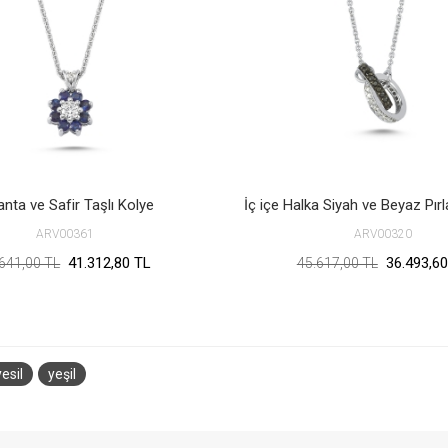
lanta ve Safir Taşlı Kolye
ARV00361
ARV00320
41.312,80 TL
36.493,60
641,00 TL
45.617,00 TL
yesil
yeşil