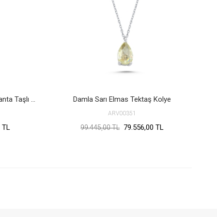
İç içe Halka Siyah ve Beyaz Pırlanta Taşlı Altın Kolye
Damla Sarı Elmas Tektaş Kolye
ARV00351
 TL
79.556,00 TL
99.445,00 TL