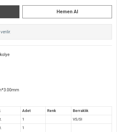
erilir.
 kolye
0mm*3.00mm
k
Adet
Renk
Berraklık
t.
1
VS/SI
t.
1