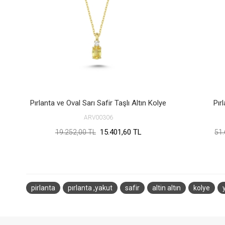
Pırlanta ve Oval Sarı Safir Taşlı Altın Kolye
Pır
ARV00306
15.401,60 TL
19.252,00 TL
51.
pirlanta
pırlanta ,yakut
safir
altin altın
kolye