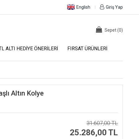
English
Giriş Yap
Sepet
(
0
)
TL ALTI HEDIYE ÖNERILERI
FIRSAT ÜRÜNLERI
aşlı Altın Kolye
31.607,00 TL
25.286,00 TL