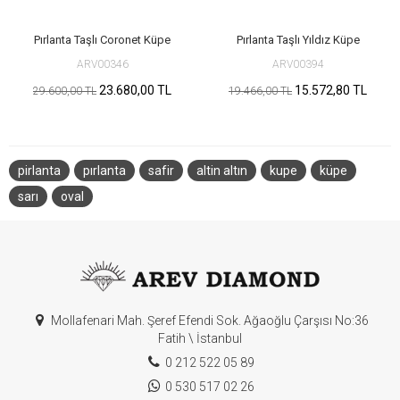
Pırlanta Taşlı Coronet Küpe
Pırlanta Taşlı Yıldız Küpe
ARV00346
ARV00394
23.680,00 TL
15.572,80 TL
29.600,00 TL
19.466,00 TL
pirlanta
pırlanta
safir
altin altın
kupe
küpe
sarı
oval
Mollafenari Mah. Şeref Efendi Sok. Ağaoğlu Çarşısı No:36
Fatih \ İstanbul
0 212 522 05 89
0 530 517 02 26