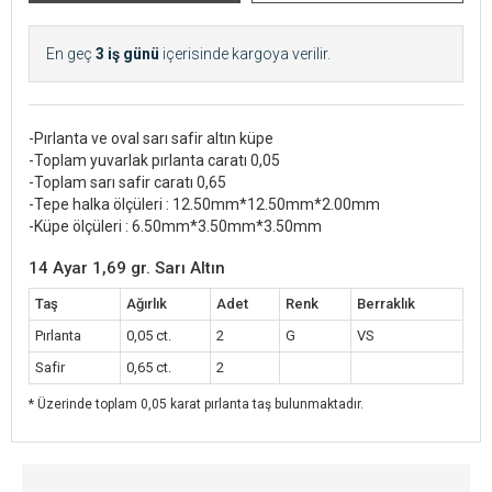
En geç
3 iş günü
içerisinde kargoya verilir.
-Pırlanta ve oval sarı safir altın küpe
-Toplam yuvarlak pırlanta caratı 0,05
-Toplam sarı safir caratı 0,65
-Tepe halka ölçüleri : 12.50mm*12.50mm*2.00mm
-Küpe ölçüleri : 6.50mm*3.50mm*3.50mm
14 Ayar 1,69 gr. Sarı Altın
Taş
Ağırlık
Adet
Renk
Berraklık
Pırlanta
0,05 ct.
2
G
VS
Safir
0,65 ct.
2
* Üzerinde toplam 0,05 karat pırlanta taş bulunmaktadır.