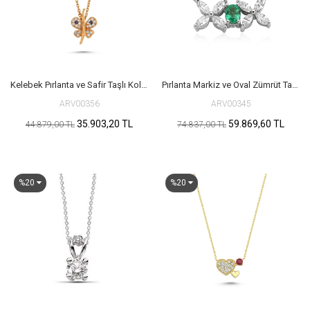
Kelebek Pırlanta ve Safir Taşlı Kolye
Pırlanta Markiz ve Oval Zümrüt Taşlı Kolye
ARV00356
ARV00345
35.903,20 TL
59.869,60 TL
44.879,00 TL
74.837,00 TL
%20
%20