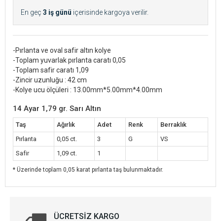
En geç
3 iş günü
içerisinde kargoya verilir.
-Pırlanta ve oval safir altın kolye
-Toplam yuvarlak pırlanta caratı 0,05
-Toplam safir caratı 1,09
-Zincir uzunluğu : 42 cm
-Kolye ucu ölçüleri : 13.00mm*5.00mm*4.00mm
14 Ayar 1,79 gr. Sarı Altın
Taş
Ağırlık
Adet
Renk
Berraklık
Pırlanta
0,05 ct.
3
G
VS
Safir
1,09 ct.
1
* Üzerinde toplam 0,05 karat pırlanta taş bulunmaktadır.
ÜCRETSIZ KARGO