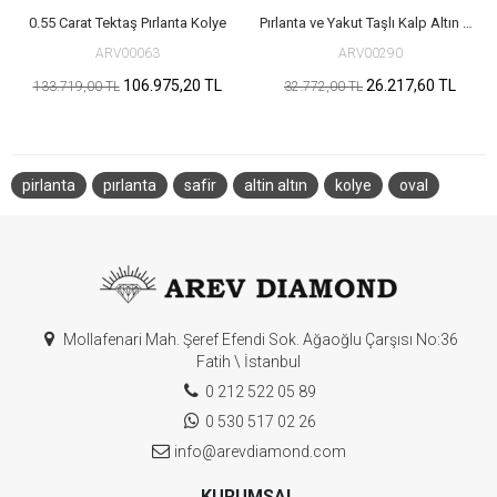
0.55 Carat Tektaş Pırlanta Kolye
Pırlanta ve Yakut Taşlı Kalp Altın Kolye
ARV00063
ARV00290
106.975,20 TL
26.217,60 TL
133.719,00 TL
32.772,00 TL
pirlanta
pırlanta
safir
altin altın
kolye
oval
Mollafenari Mah. Şeref Efendi Sok. Ağaoğlu Çarşısı No:36
Fatih \ İstanbul
0 212 522 05 89
0 530 517 02 26
info@arevdiamond.com
KURUMSAL