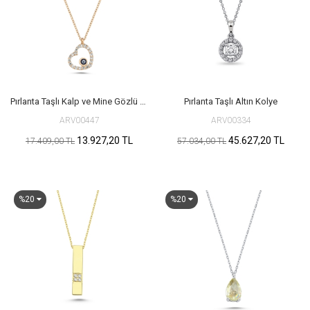
Pırlanta Taşlı Kalp ve Mine Gözlü Kırmızı Altın Kolye
Pırlanta Taşlı Altın Kolye
ARV00447
ARV00334
13.927,20 TL
45.627,20 TL
17.409,00 TL
57.034,00 TL
%20
%20