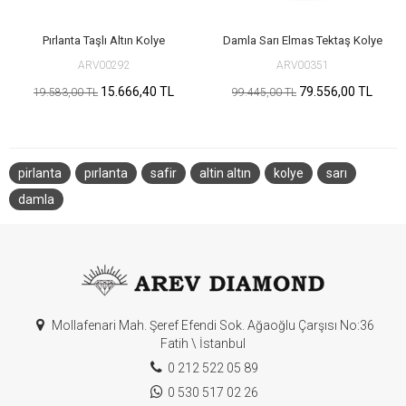
Pırlanta Taşlı Altın Kolye
Damla Sarı Elmas Tektaş Kolye
ARV00292
ARV00351
15.666,40 TL
79.556,00 TL
19.583,00 TL
99.445,00 TL
pirlanta
pırlanta
safir
altin altın
kolye
sarı
damla
Mollafenari Mah. Şeref Efendi Sok. Ağaoğlu Çarşısı No:36
Fatih \ İstanbul
0 212 522 05 89
0 530 517 02 26