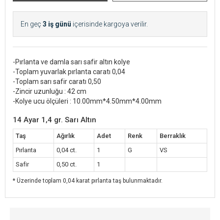
En geç
3 iş günü
içerisinde kargoya verilir.
-Pırlanta ve damla sarı safir altın kolye
-Toplam yuvarlak pırlanta caratı 0,04
-Toplam sarı safir caratı 0,50
-Zincir uzunluğu : 42 cm
-Kolye ucu ölçüleri : 10.00mm*4.50mm*4.00mm
14 Ayar 1,4 gr. Sarı Altın
Taş
Ağırlık
Adet
Renk
Berraklık
Pırlanta
0,04 ct.
1
G
VS
Safir
0,50 ct.
1
* Üzerinde toplam 0,04 karat pırlanta taş bulunmaktadır.