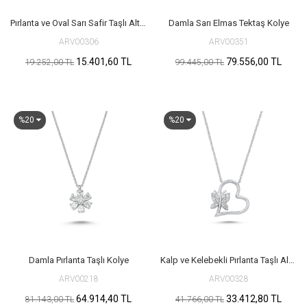
Pırlanta ve Oval Sarı Safir Taşlı Altın Kolye
Damla Sarı Elmas Tektaş Kolye
ARV00306
ARV00351
15.401,60 TL
79.556,00 TL
19.252,00 TL
99.445,00 TL
%20
%20
Damla Pırlanta Taşlı Kolye
Kalp ve Kelebekli Pırlanta Taşlı Altın Kolye
ARV00218
ARV00328
64.914,40 TL
33.412,80 TL
81.143,00 TL
41.766,00 TL