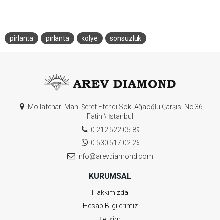
pirlanta
pırlanta
kolye
sonsuzluk
Mollafenari Mah. Şeref Efendi Sok. Ağaoğlu Çarşısı No:36
Fatih \ İstanbul
0 212 522 05 89
0 530 517 02 26
info@arevdiamond.com
KURUMSAL
Hakkımızda
Hesap Bilgilerimiz
İletişim