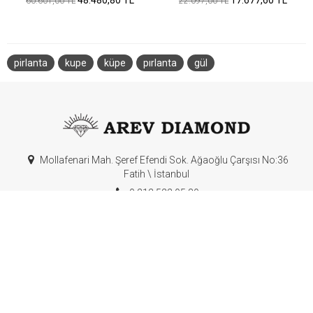
48.480,80 TL
17.677,60 TL
60.601,00 TL
22.097,00 TL
pirlanta
kupe
küpe
pırlanta
gül
Mollafenari Mah. Şeref Efendi Sok. Ağaoğlu Çarşısı No:36
Fatih \ İstanbul
0 212 522 05 89
0 530 517 02 26
info@arevdiamond.com
KURUMSAL
Hakkımızda
Hesap Bilgilerimiz