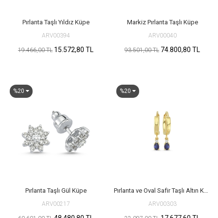
Pırlanta Taşlı Yıldız Küpe
Markiz Pırlanta Taşlı Küpe
ARV00394
ARV00040
15.572,80 TL
74.800,80 TL
19.466,00 TL
93.501,00 TL
%20
%20
Pırlanta Taşlı Gül Küpe
Pırlanta ve Oval Safir Taşlı Altın Küpe
ARV00217
ARV00303