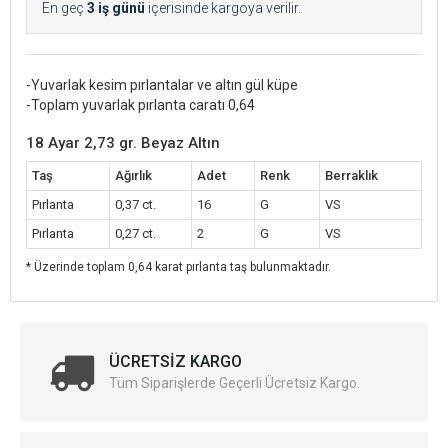
En geç
3 iş günü
içerisinde kargoya verilir.
-Yuvarlak kesim pırlantalar ve altın gül küpe
-Toplam yuvarlak pırlanta caratı 0,64
18 Ayar 2,73 gr. Beyaz Altın
Taş
Ağırlık
Adet
Renk
Berraklık
Pırlanta
0,37 ct.
16
G
VS
Pırlanta
0,27 ct.
2
G
VS
* Üzerinde toplam 0,64 karat pırlanta taş bulunmaktadır.
ÜCRETSIZ KARGO
Tüm Siparişlerde Geçerli Ücretsiz Kargo.