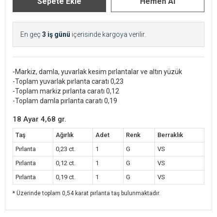
En geç
3 iş günü
içerisinde kargoya verilir.
-Markiz, damla, yuvarlak kesim pırlantalar ve altın yüzük
-Toplam yuvarlak pırlanta caratı 0,23
-Toplam markiz pırlanta caratı 0,12
-Toplam damla pırlanta caratı 0,19
18 Ayar 4,68 gr.
Taş
Ağırlık
Adet
Renk
Berraklık
Pırlanta
0,23 ct.
1
G
VS
Pırlanta
0,12 ct.
1
G
VS
Pırlanta
0,19 ct.
1
G
VS
* Üzerinde toplam 0,54 karat pırlanta taş bulunmaktadır.