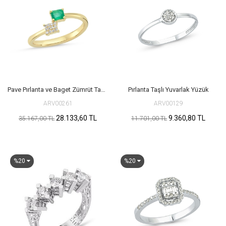
Pave Pırlanta ve Baget Zümrüt Taşlı Yüzük
Pırlanta Taşlı Yuvarlak Yüzük
ARV00261
ARV00129
28.133,60 TL
9.360,80 TL
35.167,00 TL
11.701,00 TL
%20
%20