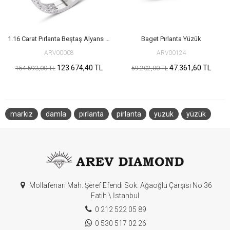
1.16 Carat Pırlanta Beştaş Alyans Yüzük
Baget Pırlanta Yüzük
ARV00008
ARV00124
123.674,40 TL
47.361,60 TL
154.593,00 TL
59.202,00 TL
markiz
damla
pırlanta
pirlanta
yuzuk
yüzük
Mollafenari Mah. Şeref Efendi Sok. Ağaoğlu Çarşısı No:36
Fatih \ İstanbul
0 212 522 05 89
0 530 517 02 26