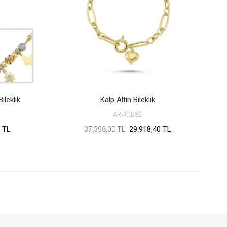
ileklik
Kalp Altın Bileklik
ARV00282
 TL
29.918,40 TL
37.398,00 TL