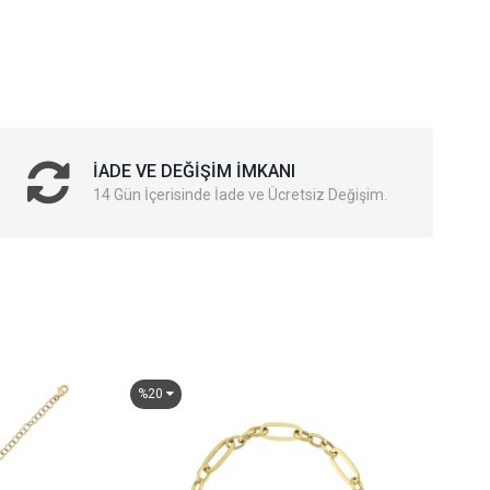
İADE VE DEĞIŞIM İMKANI
14 Gün İçerisinde İade ve Ücretsiz Değişim.
%20