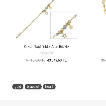
Zirkon Taşlı Yıldız Altın Bileklik
ARV00202
43.349,60 TL
54.187,00 TL
36.
gold
bracelet
heart