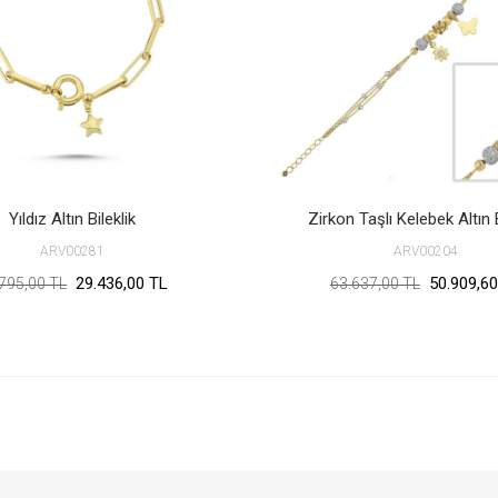
Yıldız Altın Bileklik
Zirkon Taşlı Kelebek Altın B
ARV00281
ARV00204
29.436,00 TL
50.909,60
795,00 TL
63.637,00 TL