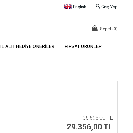
English
Giriş Yap
Sepet
(
0
)
TL ALTI HEDIYE ÖNERILERI
FIRSAT ÜRÜNLERI
36.695,00 TL
29.356,00 TL