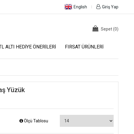
English
Giriş Yap
Sepet
(
0
)
TL ALTI HEDIYE ÖNERILERI
FIRSAT ÜRÜNLERI
taş Yüzük
Ölçü Tablosu