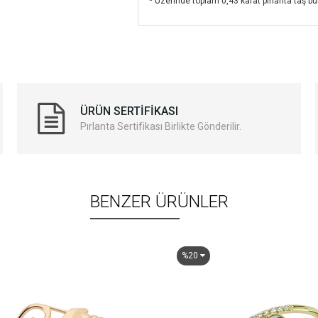
* Üzerinde toplam 0,43 karat pırlanta taş b
ÜRÜN SERTIFIKASI
Pırlanta Sertifikası Birlikte Gönderilir.
BENZER ÜRÜNLER
%20