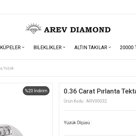
KÜPELER
BILEKLIKLER
ALTIN TAKILAR
20000 
taş Yüzük
0.36 Carat Pırlanta Tek
%20 İndirim
Ürün Kodu : ARV00032
Yüzük Ölçüsü :