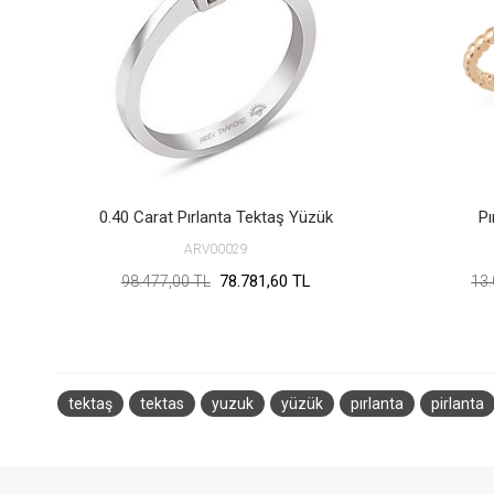
0.40 Carat Pırlanta Tektaş Yüzük
Pı
ARV00029
78.781,60 TL
98.477,00 TL
13.
tektaş
tektas
yuzuk
yüzük
pırlanta
pirlanta