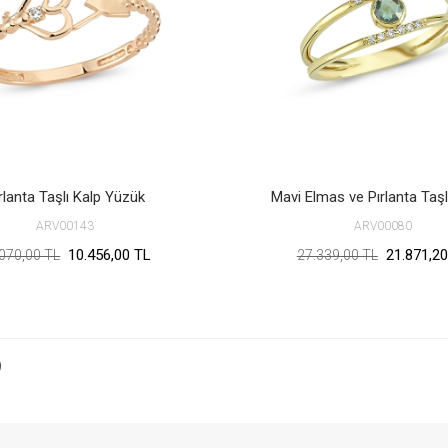
rlanta Taşlı Kalp Yüzük
Mavi Elmas ve Pırlanta Taş
ARV00143
ARV00080
10.456,00 TL
21.871,20
070,00 TL
27.339,00 TL