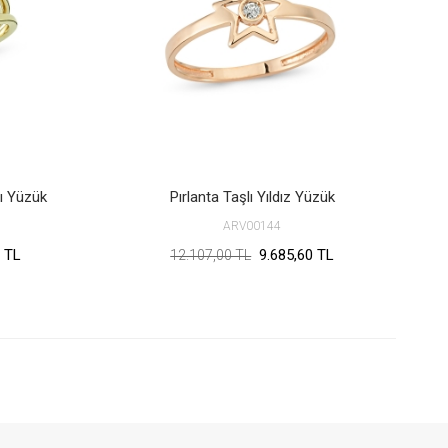
lı Yüzük
Pırlanta Taşlı Yıldız Yüzük
ARV00144
 TL
9.685,60 TL
12.107,00 TL