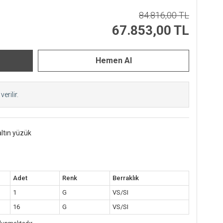
84.816,00 TL
67.853,00 TL
erilir.
altın yüzük
Adet
Renk
Berraklık
1
G
VS/SI
16
G
VS/SI